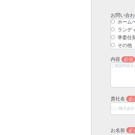
お問い合
ホーム
ランデ
準委任
その他
内容
必須
貴社名
必
お名前
必