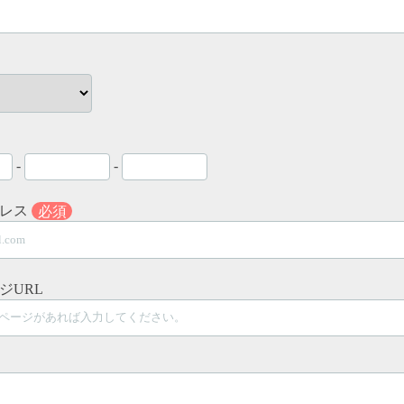
-
-
ドレス
必須
ジURL